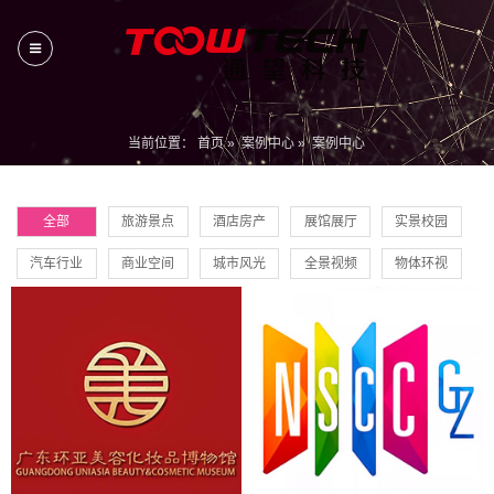
当前位置：
首页
»
案例中心
»
案例中心
全部
旅游景点
酒店房产
展馆展厅
实景校园
汽车行业
商业空间
城市风光
全景视频
物体环视