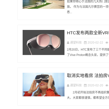
如果你倾心于法国的几大热门旅
旅。 作为与法国凡尔赛宫的一项合作
悉...
HTC发布两款全新V
通望科技
2020-02-22
2月20日，HTC发布了三个不同版
了Vive Proton概念头显，提
取消实地看房 法拍房
通望科技
2020-02-20
2月初开始法拍房不再组织集
大，大家都很谨慎，都希望全方位