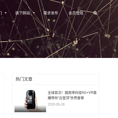
们
旗下网站
需求发布
会员登陆
热门文章
全球首次！圆周率科技5G+VR直
播带你“云登顶”世界屋脊
2020-05-28