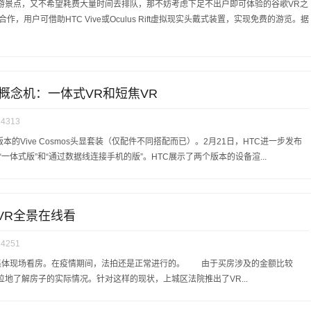
游景点，又不希望耗费大量时间去排队，那不妨考虑下足不出户即可体验的谷歌VR之
，用户可借助HTC Vive或Oculus Rift虚拟现实头戴式装置，实现免费的游览。据
R概念机：一体式VR和短焦VR
4313
本的Vive Cosmos头显套装（仅配件不同搭配而已）。2月21日，HTC进一步发布
供了“一体式版”和“通过数据线连接手机的版”。HTC展示了两个版本的设备渲...
VR全景在线看
4251
体现场看房。在疫情期间，法拍还是正常进行的。 由于买房涉及的金额比较
地了解房子的实际情况。针对这样的现状，上城区法院推出了VR...