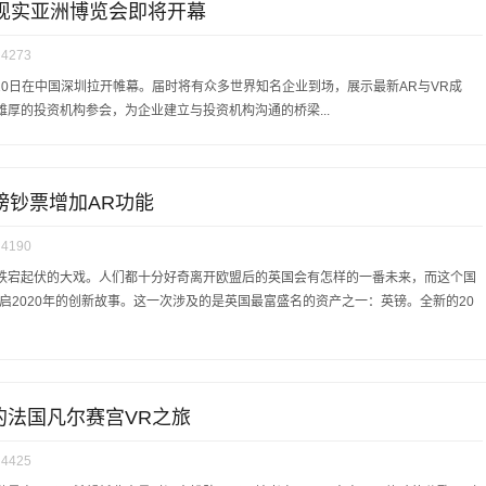
0 增强现实亚洲博览会即将开幕
4273
于5月9、10日在中国深圳拉开帷幕。届时将有众多世界知名企业到场，展示最新AR与VR成
厚的投资机构参会，为企业建立与投资机构沟通的桥梁...
镑钞票增加AR功能
4190
跌宕起伏的大戏。人们都十分好奇离开欧盟后的英国会有怎样的一番未来，而这个国
来开启2020年的创新故事。这一次涉及的是英国最富盛名的资产之一：英镑。全新的20
的法国凡尔赛宫VR之旅
4425