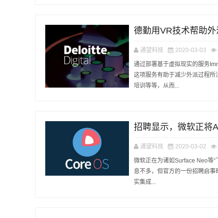
德勤用VR技术帮助
通望科技
2020-03-03
通过部署基于虚拟现实的服务Imme
这项服务有助于减少外派过程所
培训等等，从而...
招聘显示，微软正将A
通望科技
2020-03-02
微软正在为诸如Surface Neo
息不多，但官方的一份招聘启事
实集成...