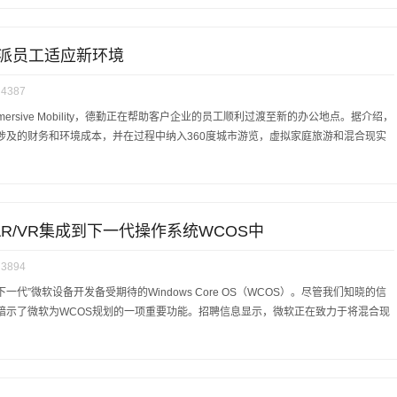
外派员工适应新环境
4387
rsive Mobility，德勤正在帮助客户企业的员工顺利过渡至新的办公地点。据介绍，
涉及的财务和环境成本，并在过程中纳入360度城市游览，虚拟家庭旅游和混合现实
R/VR集成到下一代操作系统WCOS中
3894
等“下一代”微软设备开发备受期待的Windows Core OS（WCOS）。尽管我们知晓的信
暗示了微软为WCOS规划的一项重要功能。招聘信息显示，微软正在致力于将混合现