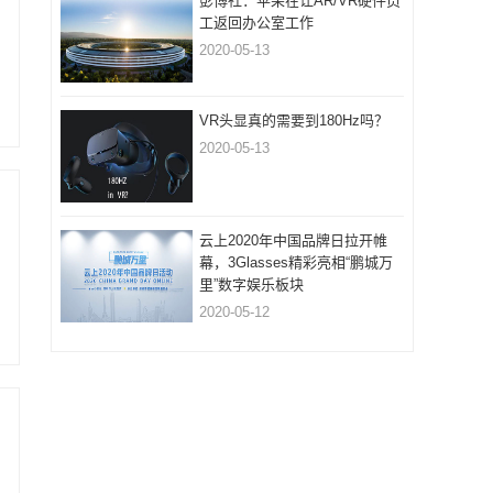
彭博社：苹果在让AR/VR硬件员
工返回办公室工作
2020-05-13
VR头显真的需要到180Hz吗？
2020-05-13
云上2020年中国品牌日拉开帷
幕，3Glasses精彩亮相“鹏城万
里”数字娱乐板块
2020-05-12