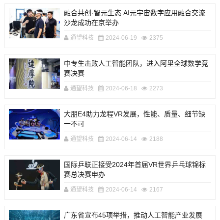
融合共创·智元生态 AI元宇宙数字应用融合交流
沙龙成功在京举办
通望科技
2024-06-19
2375
中专生击败人工智能团队，进入阿里全球数学竞
赛决赛
通望科技
2024-06-18
2273
大朋E4助力龙程VR发展，性能、质量、细节缺
一不可
通望科技
2024-06-14
2188
国际乒联正接受2024年首届VR世界乒乓球锦标
赛总决赛申办
通望科技
2024-06-14
2167
广东省宣布45项举措，推动人工智能产业发展