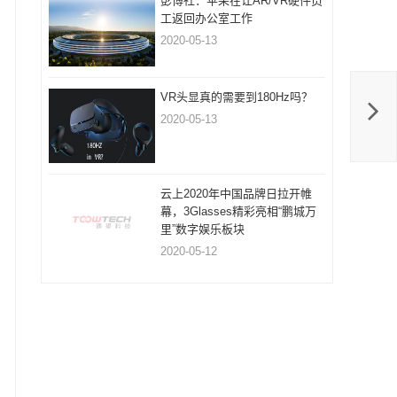
彭博社：苹果在让AR/VR硬件员
工返回办公室工作
2020-05-13
VR头显真的需要到180Hz吗？
2020-05-13
云上2020年中国品牌日拉开帷
幕，3Glasses精彩亮相“鹏城万
里”数字娱乐板块
2020-05-12