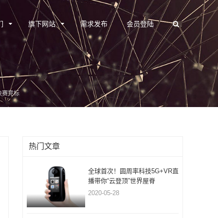
们
旗下网站
需求发布
会员登陆
决赛竞标
热门文章
全球首次！圆周率科技5G+VR直
播带你“云登顶”世界屋脊
2020-05-28