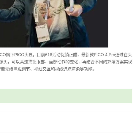
旗下PICO头显，目前618活动促销正酣，最新款PICO 4 Pro通过在头
摄像头，可以高速捕捉眼部、面部动作的变化，再结合不同的算法方案实现
智能无级瞳距调节、视线交互和视线追踪渲染等功能。