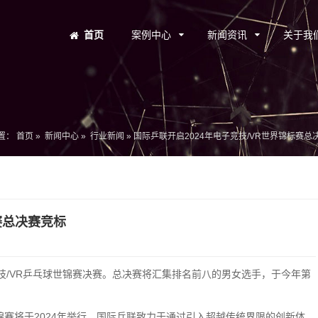
首页
案例中心
新闻资讯
关于我
置：
首页
»
新闻中心
»
行业新闻
»
国际乒联开启2024年电子竞技/VR世界锦标赛总
赛总决赛竞标
技/VR乒乓球世锦赛决赛。总决赛将汇集排名前八的男女选手，于今年第
锦赛将于2024年举行。国际乒联致力于通过引入超越传统界限的创新体