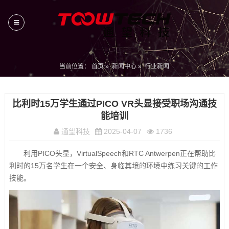
当前位置：
首页
»
新闻中心
»
行业新闻
比利时15万学生通过PICO VR头显接受职场沟通技
能培训​​
通望科技
2025-04-07
1736
利用PICO头显，VirtualSpeech和RTC Antwerpen正在帮助比
利时的15万名学生在一个安全、身临其境的环境中练习关键的工作
技能。