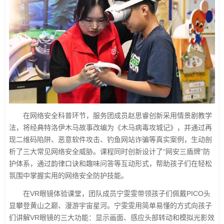
在网络安全科普环节，服务团成员赵思睿创新采用情景剧教学
法，将经典特洛伊木马故事改编为《木马病毒攻城记》，并通过再
现二维码陷阱、恶意软件攻击、钓鱼网站诈骗等真实案例，生动剖
析了三大常见网络安全威胁。课程同时创新设计了“网安三盾牌”防
护体系，通过韵律口诀和趣味问答等互动形式，帮助孩子们在轻松
氛围中掌握实用的网络安全防护技能。
在VR眼镜体验课堂，团队成员宁雯雯带领孩子们佩戴PICO头
显攀登黄山之巅、漫游宇宙星河。宁雯雯用简单易懂的方式向孩子
们讲解VR眼镜的三大功能：显示画面、感应头部转动和模拟光影效