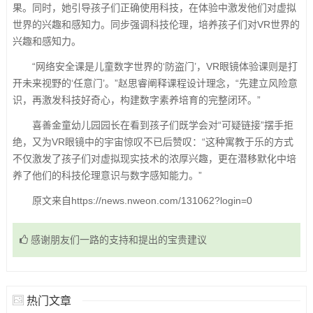
果。同时，她引导孩子们正确使用科技，在体验中激发他们对虚拟
世界的兴趣和感知力。同步强调科技伦理，培养孩子们对VR世界的
兴趣和感知力。
“网络安全课是儿童数字世界的‘防盗门’，VR眼镜体验课则是打
开未来视野的‘任意门’。”赵思睿阐释课程设计理念，“先建立风险意
识，再激发科技好奇心，构建数字素养培育的完整闭环。”
喜善金童幼儿园园长在看到孩子们既学会对“可疑链接”摆手拒
绝，又为VR眼镜中的宇宙惊叹不已后赞叹：“这种寓教于乐的方式
不仅激发了孩子们对虚拟现实技术的浓厚兴趣，更在潜移默化中培
养了他们的科技伦理意识与数字感知能力。”
原文来自https://news.nweon.com/131062?login=0
感谢朋友们一路的支持和提出的宝贵建议
热门文章