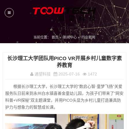
当前位置：
首页
»
新闻中心
»
行业新闻
长沙理工大学团队用PICO VR开展乡村儿童数字素
养教育
通望科技
2025-07-16
1472
根据长沙理工大学，长沙理工大学的“数启心智·童梦飞扬”关爱
服务队日前来到永州白水镇喜善金童幼儿园，为孩子们带来了“网安
科普+VR探秘”双主题课堂，并用PICO头显为乡村儿童打造兼具防
护力与想象力的智慧成长课。