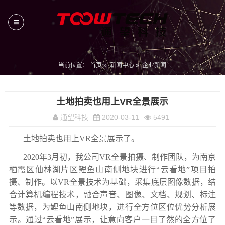
当前位置：
首页
»
新闻中心
»
企业新闻
土地拍卖也用上VR全景展示
通望科技
2020-03-11
5491
土地拍卖也用上VR全景展示了。
2020年3月初，我公司VR全景拍摄、制作团队，为南京
栖霞区仙林湖片区鲤鱼山南侧地块进行“云看地”项目拍
摄、制作。以VR全景技术为基础，采集底层图像数据，结
合计算机编程技术，融合声音、图像、文档、规划、标注
等数据，为鲤鱼山南侧地块，进行全方位区位优势分析展
示。通过“云看地”展示，让意向客户一目了然的全方位了