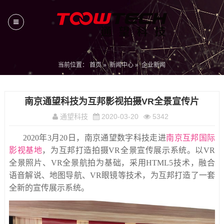
当前位置：
首页
»
新闻中心
»
企业新闻
南京通望科技为互邦影视拍摄VR全景宣传片
通望科技
2020-03-20
5342
2020年3月20日，南京通望数字科技走进
南京互邦国际
影视基地
，为互邦打造拍摄VR全景宣传展示系统。以VR
全景照片、VR全景航拍为基础，采用HTML5技术，融合
语音解说、地图导航、VR眼镜等技术，为互邦打造了一套
全新的宣传展示系统。