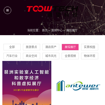
当前位置：
首页
»
案例中心
»
展馆展厅
全部
旅游景点
酒店房产
展馆展厅
实景校园
汽车行业
商业空间
城市风光
全景视频
物体环视